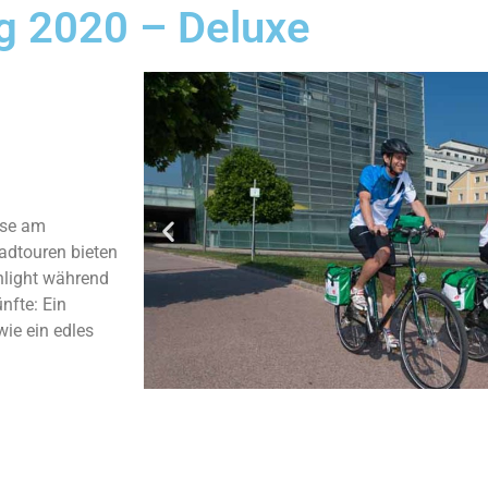
g 2020 – Deluxe
ise am
adtouren bieten
hlight während
nfte: Ein
wie ein edles