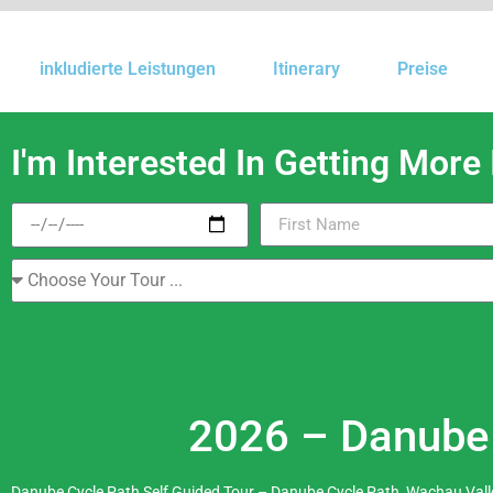
inkludierte Leistungen
Itinerary
Preise
I'm Interested In Getting More
2026 – Danube 
Danube Cycle Path Self Guided Tour – Danube Cycle Path, Wachau Valle