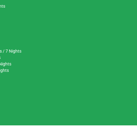
hts
s / 7 Nights
s
Nights
ights