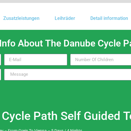
Zusatzleistungen
Leihräder
Detail information
 Info About The Danube Cycle Pa
Cycle Path Self Guided T
y – From Grein To Vienna – 5 Days / 4 Nights