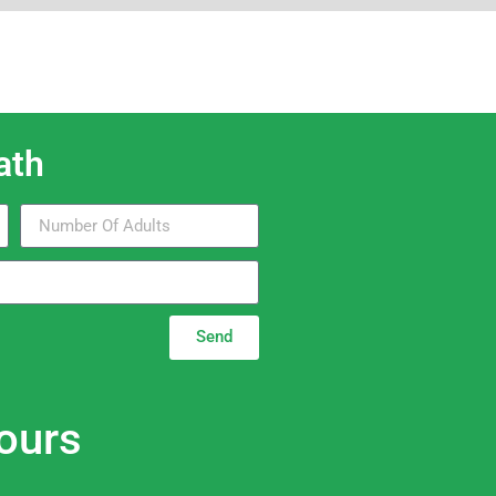
th​
Send
ours